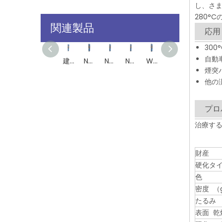
し、さま
280°
関連製品
応用
30
自動
建設、装飾、インドスチルスルのための600°Fティーンシリコンシーラント
NA100ハイグレード汎用ホームデコレーションのためのニュートラルシリコンシーラント
NA790ハイグレード汎用ホームデコレーションのためのニュートラルシリコンシーラント
NA500汎用家の装飾用のニュートラルシリコンシーラント
WR49建築、装飾、産業用の高度に風化可能なシリコーンシーラント
WR40ニュートラルシリコーンシーラント高品質シーリングウィンドウとドアの臭いなし
耐候性建築建設シーラントと接着剤中性硬化オキシムシリコン
SS2700FRニュートラルシリコン
煙突
他の
プロ
治療する
財産
硬化タ
色
密度 （g
たるみ 
表面 乾