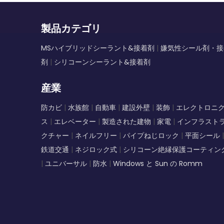
製品カテゴリ
MSハイブリッドシーラント&接着剤
|
嫌気性シール剤・接
剤
|
シリコーンシーラント&接着剤
産業
防カビ
|
水族館
|
自動車
|
建設外壁
|
装飾
|
エレクトロニ
ス
|
エレベーター
|
製造された建物
|
家電
|
インフラスト
クチャー
|
ネイルフリー
|
パイプねじロック
|
平面シール
|
鉄道交通
|
ネジロック式
|
シリコーン絶縁保護コーティン
|
ユニバーサル
|
防水
|
Windows と Sun の Romm