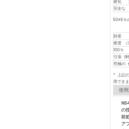
硬化 
完全な 
50±5％
財産
硬度 （
100％
引張 弾
究極の 
* 上記
用できま
使用
N
の
前
ア