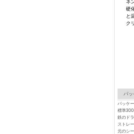
ネ
硬
と
ク
パッ
パッケ
標準300
鉄のド
ストレ
元のシー