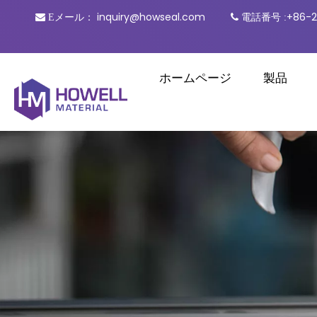
inquiry@howseal.com
電話番号
+86-2

Eメール：

:
ホームページ
製品