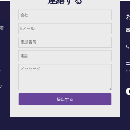
連絡する
着


ク

ラ
中
グ
提出する