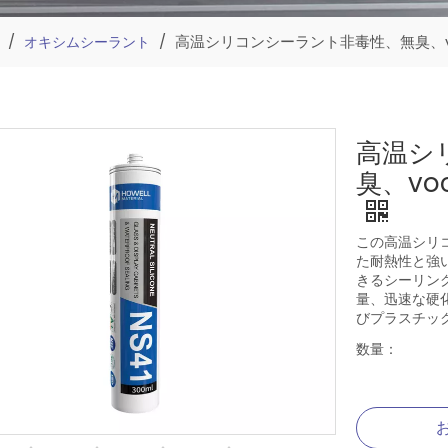
/
/
高温シリコンシーラント非毒性、無臭、
オキシムシーラント
高温シ
臭、v
この高温シリ
た耐熱性と強
きるシーリン
量、迅速な硬
びプラスチッ
数量：