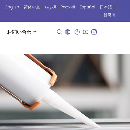
English
|
简体中文
|
العربية
|
Pусский
|
Español
|
日本語
|
한국어
お問い合わせ