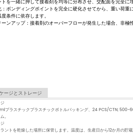
ントを一緒に押して接着剤を均等に分布させ、交配面を完全に
化：ボンディングポイントを完全に硬化させてから、重い荷重
温度条件に依存します。
リーンアップ：接着剤のオーバーフローが発生した場合、非極
ケージとストレージ
ージ
mlプラスチックプラスチックボトルパッキング、24 PCS/CTN; 500-60
ラム。
ージ
ラントを乾燥した場所に保管します。温度は、生産日から12か月の貯蔵