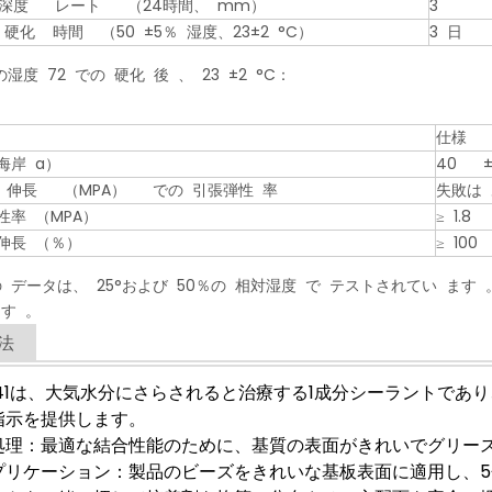
深度 レート （24時間、 mm）
3
硬化 時間 （50 ±5％ 湿度、23±2 °C）
3 日
の湿度 72 での 硬化 後 、 23 ±2 °C：
仕様
海岸 a）
40 ±
 伸長 （MPA） での 引張弾性 率
失敗は
性率 （MPA）
≥ 1.8
伸長 （％）
≥ 100
の データは、 25°および 50％の 相対湿度 で テストされてい ます
す 。
法
S41は、大気水分にさらされると治療する1成分シーラントであ
指示を提供します。
処理：最適な結合性能のために、基質の表面がきれいでグリー
プリケーション：製品のビーズをきれいな基板表面に適用し、